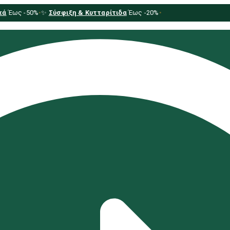
ά
Έως -50%
•
✨
Σύσφιξη & Κυτταρίτιδα
Έως -20%
•