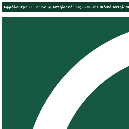
s Αφρόλουτρα
1+1 Δώρο
•
☀️
Αντηλιακά
Έως -50%
•
👶
Παιδικά Αντηλιακ
αναζήτηση...
×
€
0.00
0
Cart
ΓΥΝΑΊΚΑ