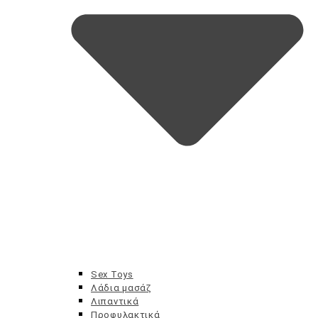
Προϊόντα Ξυρίσματος
Έλαια – Ελιξήρια
Sex Toys
Καθαρισμός
Λάδια μασάζ
Κρέμες
Λιπαντικά
Δυσχρωμίες – Μέλασμα
Προφυλακτικά