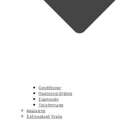
Conditioner
Προϊόντα Styling
Σαμπουάν
Τριχόπτωση
Αρώματα
Σεξουαλική Υγεία
Θηλασμός – Θήλαστρα
Ραγάδες
Συμπληρώματα Εγκυμοσύνης