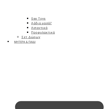
Sex Toys
Λάδια μασάζ
Λιπαντικά
Προφυλακτικά
Σετ Δώρων
ΜΗΤΈΡΑ & ΠΑΙΔΊ
Αλλαγή πάνας – Σύγκαμα
Ανακούφιση Οδοντοφυΐας
Αντιφθειρική Προστασία
Ατοπικό Ερεθισμένο Δέρμα
Κρέμες & Λαδάκια Περιποίησης
Μωρομάντηλα
Παιδικά Αποσμητικά & Αρώματα
Παιδικά Σετ
Σαμπουάν / Αφρόλουτρα
Στοματική υγιεινή
Φυσιολογικός ορός
Αξεσουάρ Παιδιού