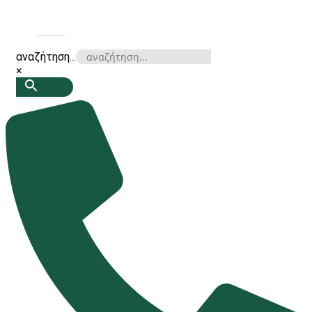
αναζήτηση...
×
Make-up Remover