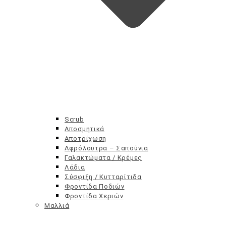
Scrub
Αποσμητικά
Αποτρίχωση
Αφρόλουτρα – Σαπούνια
Γαλακτώματα / Κρέμες
Λάδια
Ευαίσθητη περιοχή
Σύσφιξη / Κυτταρίτιδα
Σερβιέτες – Ταμπόν
Φροντίδα Ποδιών
Σεξουαλική Υγεία
Φροντίδα Χεριών
Μαλλιά