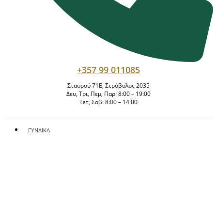
Έλαια – Ελιξήρια
Καθαρισμός
Κρέμες
Δυσχρωμίες – Μέλασμα
Μάσκες / Scrub
Οροί
Φροντίδα Ματιών
Φροντίδα Χειλιών
+357 99 011085
Σώμα
Σταυρού 71E, Στρόβολος 2035
Δευ, Τρι, Πεμ, Παρ: 8:00 – 19:00
Τετ, Σαβ: 8:00 – 14:00
ΓΥΝΑΊΚΑ