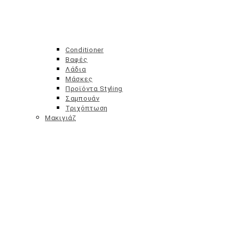
Conditioner
Sex Toys
Βαφές
Λάδια μασάζ
Λάδια
Λιπαντικά
Μάσκες
Προφυλακτικά
Προϊόντα Styling
Σετ Δώρων
Σαμπουάν
ΆΝΤΡΑΣ
Τριχόπτωση
Μακιγιάζ