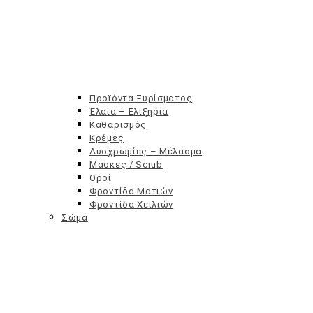
Προϊόντα Ξυρίσματος
Έλαια – Ελιξήρια
Καθαρισμός
Κρέμες
Δυσχρωμίες – Μέλασμα
Μάσκες / Scrub
Οροί
Φροντίδα Ματιών
Φροντίδα Χειλιών
Σώμα
Sex Toys
Λάδια μασάζ
Λιπαντικά
Προφυλακτικά
Σετ Δώρων