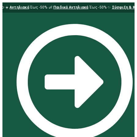
ο
•
☀️
Αντηλιακά
Έως -50%
•
👶
Παιδικά Αντηλιακά
Έως -50%
•
✨
Σύσφιξη & Κυτ
αναζήτηση...
×
€
0.00
0