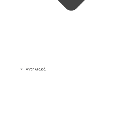
Αντηλιακά
Scrub
Αποσμητικά
Αποτρίχωση
Αφρόλουτρα – Σαπούνια
Γαλακτώματα / Κρέμες
Λάδια
Φροντίδα Ποδιών
Φροντίδα Χεριών
Μαλλιά