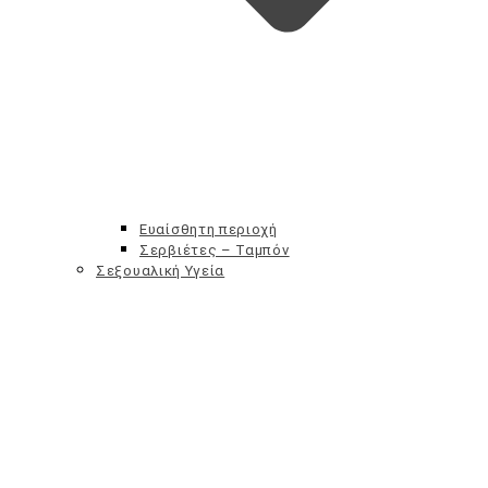
Aftersun
Μαύρισμα – Αυτομαυριστικά
Πρόσωπο
Σώμα
Πρόσωπο
Ευαίσθητη περιοχή
Σερβιέτες – Ταμπόν
Σεξουαλική Υγεία