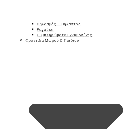
Θηλασμός – Θήλαστρα
Ραγάδες
Συμπληρώματα Εγκυμοσύνης
Φροντίδα Μωρού & Παιδιού