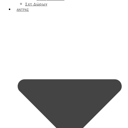
Μάσκες / Scrub
Σετ Δώρων
Οροί
ΆΝΤΡΑΣ
Φροντίδα Ματιών
Φροντίδα Χειλιών
Σώμα