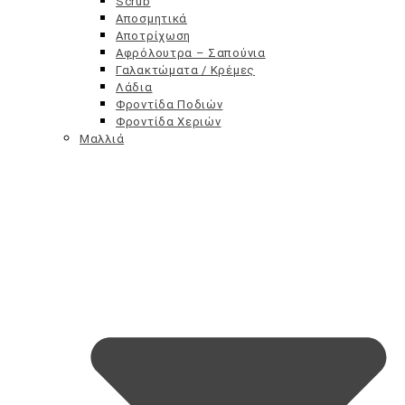
Scrub
Αποσμητικά
Αποτρίχωση
Αφρόλουτρα – Σαπούνια
Γαλακτώματα / Κρέμες
Λάδια
Φροντίδα Ποδιών
Φροντίδα Χεριών
Μαλλιά
Αντηλιακά Παιδιού
Εγκυμοσύνη & Θηλασμός