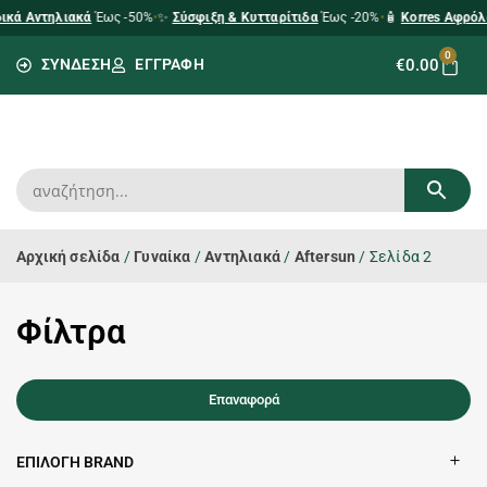
ικά Αντηλιακά
Έως -50%
•
✨
Σύσφιξη & Κυτταρίτιδα
Έως -20%
•
🧴
Korres Αφρόλ
0
0
€
0.00
ΣΥΝΔΕΣΗ
ΕΓΓΡΑΦΗ
Αρχική σελίδα
/
Γυναίκα
/
Αντηλιακά
/
Aftersun
/ Σελίδα 2
Φίλτρα
Επαναφορά
ΕΠΙΛΟΓΗ BRAND