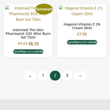
Προσφορά!
Hegenol Vitamin E 2%
Cream 30ml
Intermed The Skin
Pharmacist SOS After Burn
€
7.90
Gel 75ml
Προσθήκη στο καλάθι
€
9.00
€
8.10
Προσθήκη στο καλάθι
←
1
2
3
→